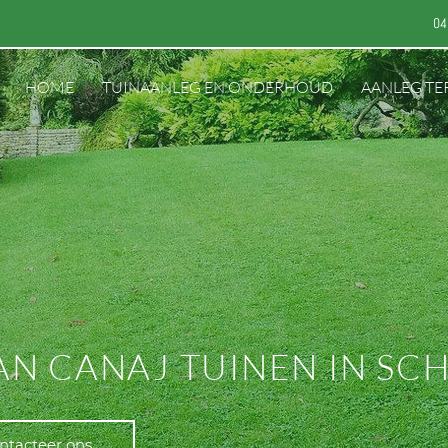
04
HOME
TUINAANLEG EN ONDERHOUD
AANLEG TE
VAN CANAJ TUINEN IN SC
ntacteer ons