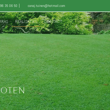
96 35 06 50
canaj.tuinen@hotmail.com
RRAS
REALISATIES
CONTACT
HOTEN