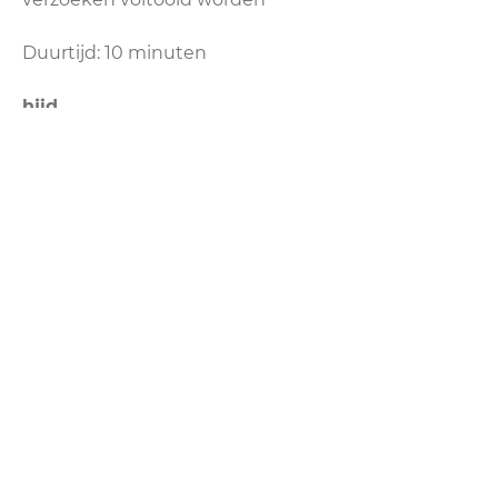
Duurtijd: 10 minuten
hjid
Doel: Gebruikt om statistische
gegevens te genereren via een
specifieke ID over hoe de
bezoeker de website gebruikt
Duurtijd: 1 jaar
utma
Doel: Gebruikt om statistische
gegevens te genereren wanneer
een bezoeker zijn eerste en zijn
laatste bezoek plaatsvond